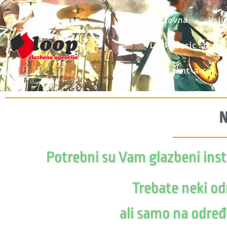
Naslovna
Uslu
LOOP music shop
LOOP rent-a-car
N
Potrebni su Vam glazbeni instr
Trebate neki od
ali samo na određ