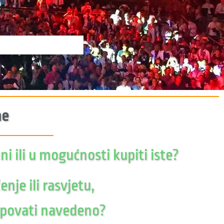
e​
i ili u mogućnosti kupiti iste?
je ili rasvjetu,
kupovati navedeno?