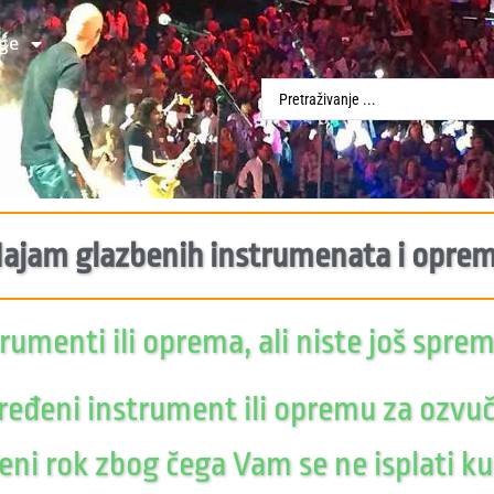
ge
ajam glazbenih instrumenata i oprem
umenti ili oprema, ali niste još spremn
ređeni instrument ili opremu za ozvučen
eni rok zbog čega Vam se ne isplati 