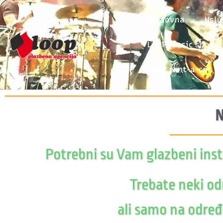
Naslovna
Uslu
LOOP music shop
LOOP rent-a-car
N
Potrebni su Vam glazbeni instr
Trebate neki od
ali samo na određ