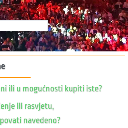
e​
i ili u mogućnosti kupiti iste?
je ili rasvjetu,
kupovati navedeno?